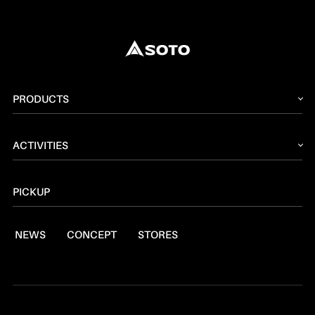
PRODUCTS
2026 NEW PRODUCT
ACTIVITIES
ストーブ
読みもの
トーチ
PICKUP
レシピ
ランタン
NEWS
CONCEPT
STORES
燃料
焚火台
クッキングツール
スモーク