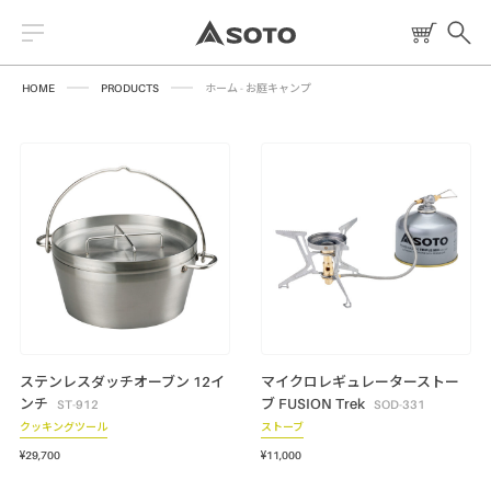
HOME
PRODUCTS
ホーム - お庭キャンプ
2026 NEW PRODUCT
ストーブ
読みもの
トーチ
レシピ
ランタン
燃料
ステンレスダッチオーブン 12イ
マイクロレギュレーターストー
ンチ
ブ FUSION Trek
焚火台
ST-912
SOD-331
クッキングツール
ストーブ
クッキングツール
¥29,700
¥11,000