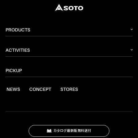
PRODUCTS
2026 NEW PRODUCT
ACTIVITIES
ストーブ
読みもの
トーチ
PICKUP
レシピ
ランタン
NEWS
CONCEPT
STORES
燃料
焚火台
クッキングツール
スモーク
カタログ最新版 無料送付
テーブル・カップ・カトラリー