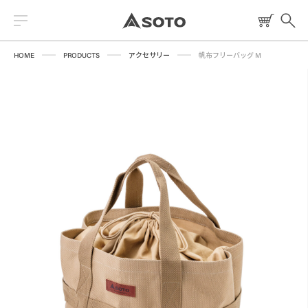
HOME
PRODUCTS
アクセサリー
帆布フリーバッグ M
2026 NEW PRODUCT
ストーブ
読みもの
トーチ
レシピ
ランタン
燃料
焚火台
クッキングツール