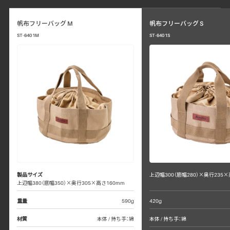
帆布フリーバッグ M
帆布フリーバッグ S
ST-6401M
ST-6401S
製品サイズ
上辺幅300（底幅280）×奥行235×
上辺幅380（底幅350）×奥行305×高さ160mm
重量
590g
420g
材質
本体 / 持ち手：綿
本体 / 持ち手：綿