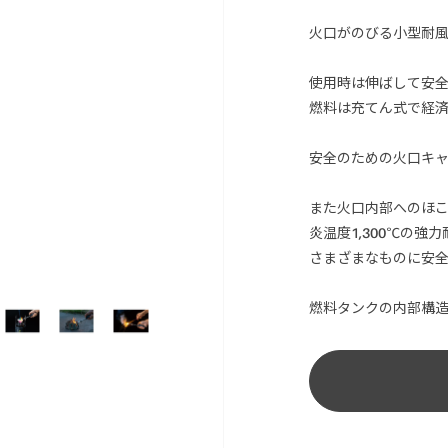
火口がのびる小型耐風
使用時は伸ばして安全
燃料は充てん式で経済
安全のための火口キャ
また火口内部へのほこ
炎温度1,300℃の強
さまざまなものに安全
燃料タンクの内部構造