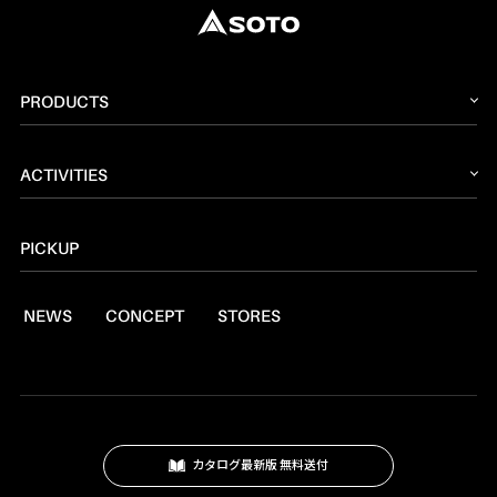
PRODUCTS
2026 NEW PRODUCT
ACTIVITIES
ストーブ
読みもの
トーチ
PICKUP
レシピ
ランタン
NEWS
CONCEPT
STORES
燃料
焚火台
クッキングツール
スモーク
カタログ最新版 無料送付
テーブル・カップ・カトラリー