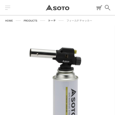
HOME
PRODUCTS
トーチ
フィールドチャッカー
2026 NEW PRODUCT
ストーブ
読みもの
トーチ
レシピ
ランタン
燃料
焚火台
クッキングツール