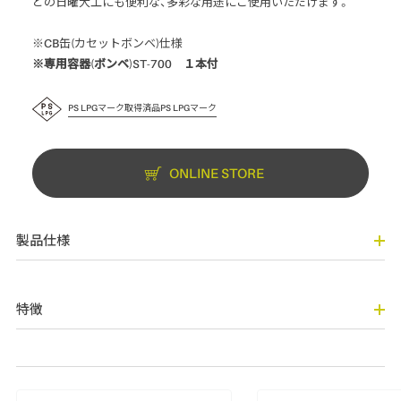
どの日曜大工にも便利な、多彩な用途にご使用いただけます。
※CB缶(カセットボンベ)仕様
※専用容器(ボンベ)ST-700 １本付
PS LPGマーク取得済品PS LPGマーク
ONLINE STORE
製品仕様
特徴