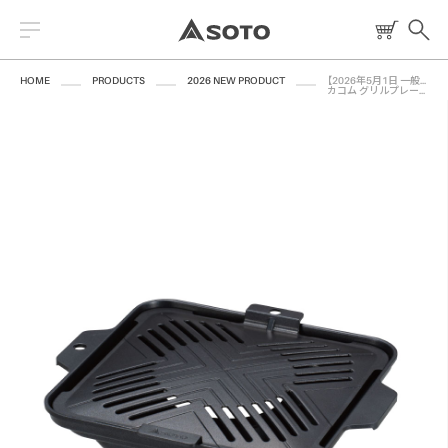
HOME
PRODUCTS
2026 NEW PRODUCT
【2026年5月1日 一般発売】
カコム グリルプレート
2026 NEW PRODUCT
ストーブ
読みもの
トーチ
レシピ
ランタン
燃料
焚火台
クッキングツール