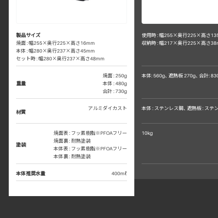
製品サイズ
使用時 : 幅255×奥行225×高さ13
焼面 : 幅255×奥行225×高さ16mm
収納時 : 幅217×奥行225×高さ38
本体 : 幅280×奥行237×高さ45mm
セット時 : 幅280×奥行237×高さ48mm
焼面 : 250g
本体: 560g、 遮熱板 270g、 合計: 83
重量
本体 : 480g
合計 : 730g
アルミダイカスト
本体 : ステンレス鋼、 遮熱板 : ス
材質
焼面表 : フッ素樹脂※PFOAフリー
10kg
焼面裏 : 耐熱塗装
塗装
本体表 : フッ素樹脂※PFOAフリー
本体裏 : 耐熱塗装
本体推奨水量
400mℓ