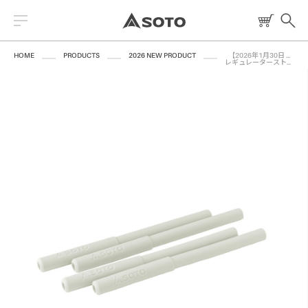
HOME
PRODUCTS
2026 NEW PRODUCT
【2026年1月30日 発売】
レギュレーターストーブ専用アシストグリップ ルミナスブルー
2026 NEW PRODUCT
ストーブ
読みもの
トーチ
レシピ
ランタン
燃料
焚火台
クッキングツール