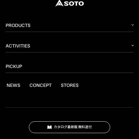
PRODUCTS
2026 NEW PRODUCT
ACTIVITIES
ストーブ
読みもの
トーチ
PICKUP
レシピ
ランタン
NEWS
CONCEPT
STORES
燃料
焚火台
クッキングツール
スモーク
カタログ最新版 無料送付
テーブル・カップ・カトラリー