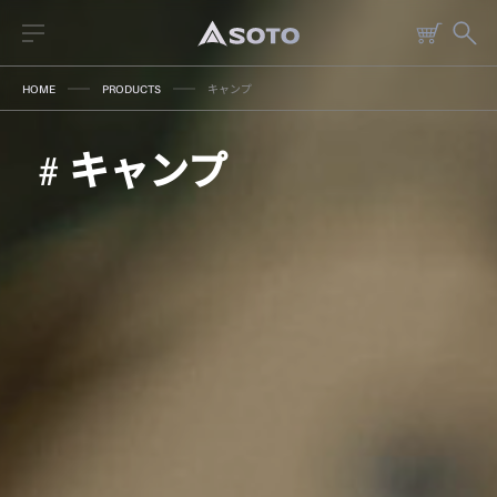
HOME
PRODUCTS
キャンプ
# キャンプ
2026 NEW PRODUCT
ストーブ
読みもの
トーチ
レシピ
ランタン
燃料
焚火台
クッキングツール