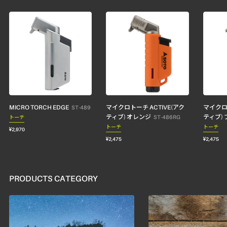
MICRO TORCH EDGE
マイクロトーチ ACTIVE(アク
マイクロト
ST-489
ティブ) オレンジ
ティブ)
ST-486RG
トーチ
トーチ
トーチ
¥2,970
¥2,475
¥2,475
PRODUCTS CATEGORY