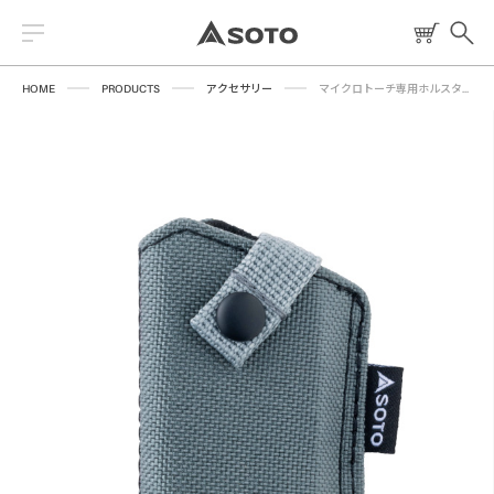
HOME
PRODUCTS
アクセサリー
マイクロトーチ専用ホルスター（グレー）【2025年6月13日一般発売済】
2026 NEW PRODUCT
ストーブ
読みもの
トーチ
レシピ
ランタン
燃料
焚火台
クッキングツール