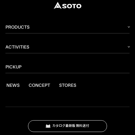
PRODUCTS
2026 NEW PRODUCT
ACTIVITIES
ストーブ
読みもの
トーチ
PICKUP
レシピ
ランタン
NEWS
CONCEPT
STORES
燃料
焚火台
クッキングツール
スモーク
カタログ最新版 無料送付
テーブル・カップ・カトラリー