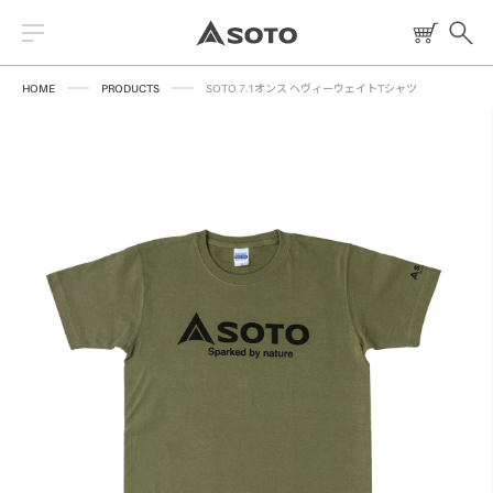
HOME
PRODUCTS
SOTO 7.1オンス ヘヴィーウェイトTシャツ
2026 NEW PRODUCT
ストーブ
読みもの
トーチ
レシピ
ランタン
燃料
焚火台
クッキングツール