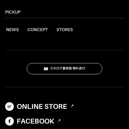
読みもの
トーチ
PICKUP
レシピ
ランタン
NEWS
CONCEPT
STORES
燃料
焚火台
クッキングツール
スモーク
カタログ最新版 無料送付
テーブル・カップ・カトラリー
テント・シェルター
アクセサリー
ONLINE STORE
パーツ・部品
生産終了製品
FACEBOOK