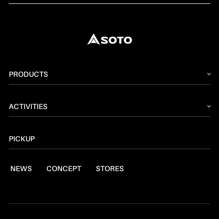
PRODUCTS
2026 NEW PRODUCT
ACTIVITIES
ストーブ
読みもの
トーチ
PICKUP
レシピ
ランタン
NEWS
CONCEPT
STORES
燃料
焚火台
クッキングツール