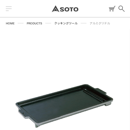
HOME
PRODUCTS
クッキングツール
アルミグリドル
2026 NEW PRODUCT
ストーブ
読みもの
トーチ
レシピ
ランタン
燃料
焚火台
クッキングツール