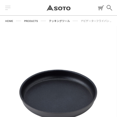
HOME
PRODUCTS
クッキングツール
ナビゲーターフライパン 18cm
2026 NEW PRODUCT
ストーブ
読みもの
トーチ
レシピ
ランタン
燃料
焚火台
クッキングツール