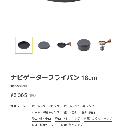
スモーク
テーブル・カップ・カトラリー
テント・シェルター
アクセサリー
パーツ・部品
生産終了製品
ナビゲーターフライパン 18cm
SOD-503-18
¥2,365
(税込)
利用シーン
ホーム - ベランピング
ホーム - おうちキャンプ
ホーム - お庭キャンプ
登山 - 雪山
登山 - 高山
登山 - 低～中山
登山 - トレッキング
料理 - おうちキャンプ
料理 - お庭キャンプ
料理 - 冬キャンプ