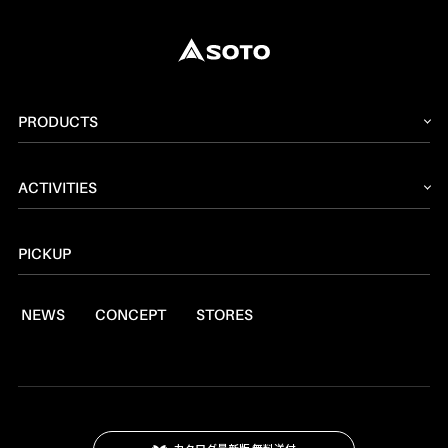
PRODUCTS
2026 NEW PRODUCT
ACTIVITIES
ストーブ
読みもの
トーチ
PICKUP
レシピ
ランタン
NEWS
CONCEPT
STORES
燃料
焚火台
クッキングツール
スモーク