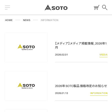
HOME
NEWS
INFORMATION
2026 NEW PRODUCT
【メディア】メディア掲載情報_2026年1
月
ストーブ
2026.02.01
MEDIA
読みもの
トーチ
レシピ
ランタン
燃料
2026年 SOTO製品 価格改定のお知らせ
焚火台
2026.01.13
INFORMATION
クッキングツール